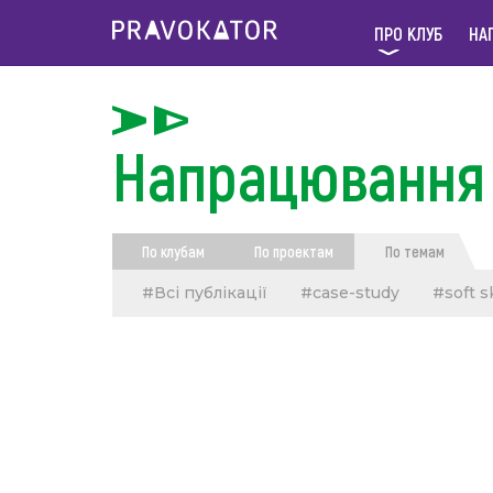
ПРО КЛУБ
НА
Напрацювання 
По клубам
По проектам
По темам
#Всі публікації
#case-study
#soft sk
#дискримінація
#Доступна та якісна 
#захист прав учасників війни
#земель
#Комплексна допомога в сімейних та ро
#пошкоджене
#ПравоваДопомога