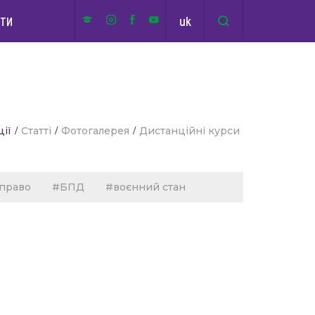
uk
КТИ
ції
/
Статті
/
Фотогалерея
/
Дистанційні курси
 право
#БПД
#воєнний стан
споживачів
#пенсійне право
#пенсійне прао
право