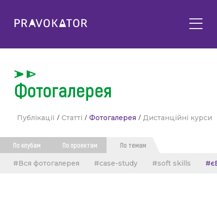
Про клуб
PRAVOKATOR.Київ
Напрямки діяльності
PRAVOKATOR.Львів
Фотогалерея
Заходи
PRAVOKATOR.Одеса
Майбутні
Новини
Публікації
/
Статті
/
Фотогалерея
/
Дистанційні курси
Минулі
Події
Корисне
По клубам
По проектам
По темам
Статті
Контакти
#Вся фотогалерея
#case-study
#soft skills
#є
Напрацювання та продукти
Фотогалерея
uk
Е-навчання