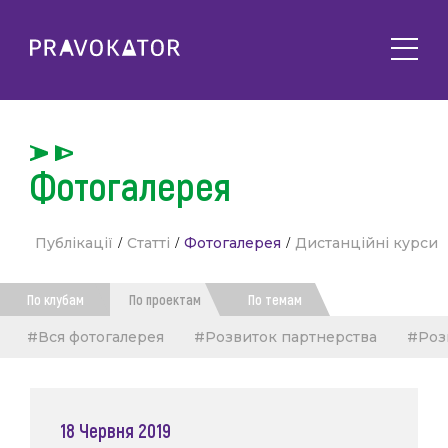
Про клуб
PRAVOKATOR.Київ
Напрямки діяльності
PRAVOKATOR.Львів
Фотогалерея
Заходи
PRAVOKATOR.Одеса
Майбутні
Новини
Публікації
/
Статті
/
Фотогалерея
/
Дистанційні курси
Минулі
Події
Корисне
По клубам
По проектам
По темам
Статті
Контакти
#Вся фотогалерея
#Розвиток партнерства
#Роз
Напрацювання та продукти
Фотогалерея
uk
Е-навчання
18 Червня 2019