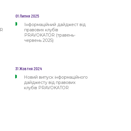
двокатів
01 Липня 2025
 рішень
#Розвиток партнерства
Інформаційний дайджест від
OR
правових клубів
ій
PRAVOKATOR (травень-
червень 2025)
восуддя
31 Жовтня 2024
 родинних відносинах
Новий випуск інформаційного
есів
дайджесту від правових
клубів PRAVOKATOR
t (Моделювання судового засідання)
рівні
#«Земельна просвіта»