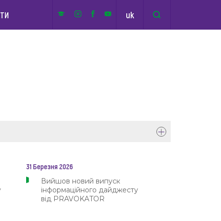
uk
КТИ
31 Березня 2026
доступу до правничої допомоги
Вийшов новий випуск
у
інформаційного дайджесту
ми БПД
від PRAVOKATOR