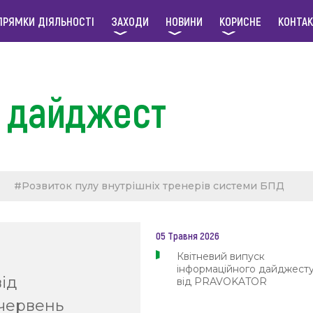
ПРЯМКИ ДІЯЛЬНОСТІ
ЗАХОДИ
НОВИНИ
КОРИСНЕ
КОНТА
 дайджест
#Розвиток пулу внутрішніх тренерів системи БПД
 оцінювання якості навчального процесу
05 Травня 2026
інших навчально-методичних матеріалів у сфері права та 
Квітневий випуск
інформаційного дайджест
з компетентнісний підхід у навчанні працівників систе
ід
від PRAVOKATOR
червень
ів
#Розвиток менторства