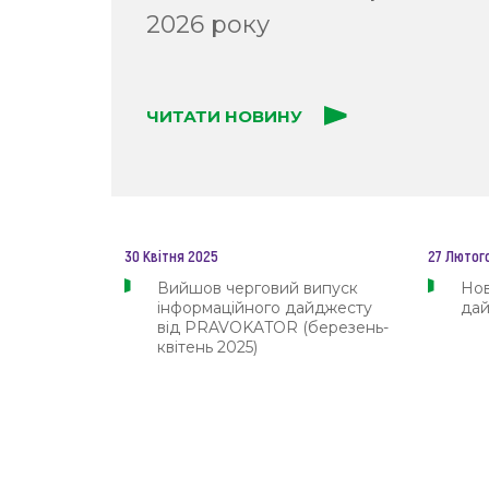
2026 року
#Проведення навчальних та комунікативн
#Інформаційний дайджест
#Поради в
ЧИТАТИ НОВИНУ
#Виявлення та задоволення навчальних 
#Виявлення та аналіз правових проблем
#Менеджмент проектів з розвитку сист
30 Квітня 2025
27 Лютог
#Накопичення бази знань з правових та 
Вийшов черговий випуск
Нов
#Покращення рівня правової обізнаності о
інформаційного дайджесту
да
від PRAVOKATOR (березень-
квітень 2025)
#Комісія з експертно-правового аналізу
#Реалізація спільних заходів щодо вир
#Розроблення та впровадження нових інст