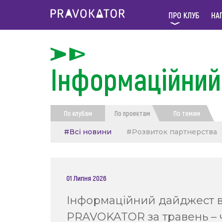
ПРО КЛУБ
НА
Інформаційний
По клубам
По проектам
По темам
#Всі новини
#Розвиток партнерства
#Розробка та впровадження інструментів
#Систематизація дистанційних курсів та 
01 Липня 2026
#Розвиток професійних компетенцій чере
Інформаційний дайджест в
PRAVOKATOR за травень – 
#Адаптація для новопризначених фахівц