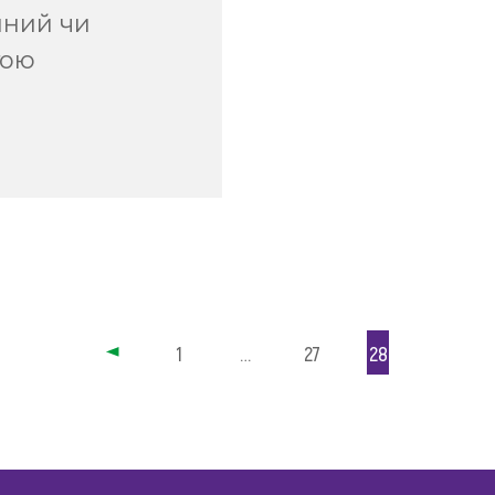
йний чи
гою
1
…
27
28