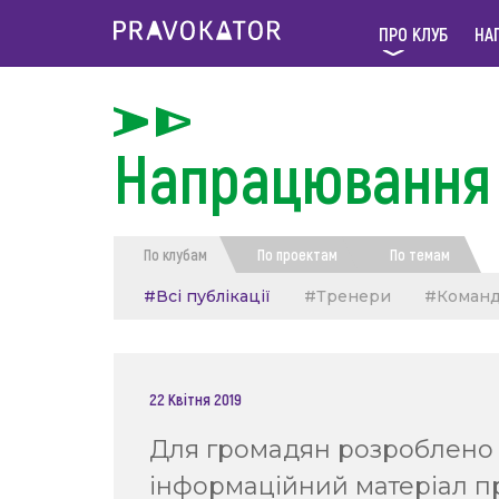
ПРО КЛУБ
НА
Напрацювання 
По клубам
По проектам
По темам
#Всі публікації
#Тренери
#Коман
22 Квітня 2019
Для громадян розроблено
інформаційний матеріал п